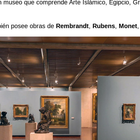
n museo que comprende Arte Islámico, Egipcio, Gri
ién posee obras de
Rembrandt
,
Rubens
,
Monet