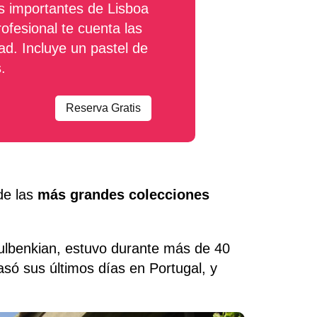
s importantes de Lisboa
rofesional te cuenta las
ad. Incluye un pastel de
.
Reserva Gratis
de las
más grandes colecciones
ulbenkian, estuvo durante más de 40
só sus últimos días en Portugal, y