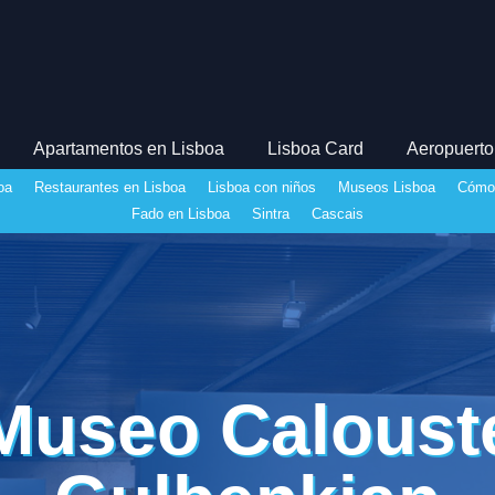
Apartamentos en Lisboa
Lisboa Card
Aeropuerto
oa
Restaurantes en Lisboa
Lisboa con niños
Museos Lisboa
Cómo
Fado en Lisboa
Sintra
Cascais
Museo Caloust