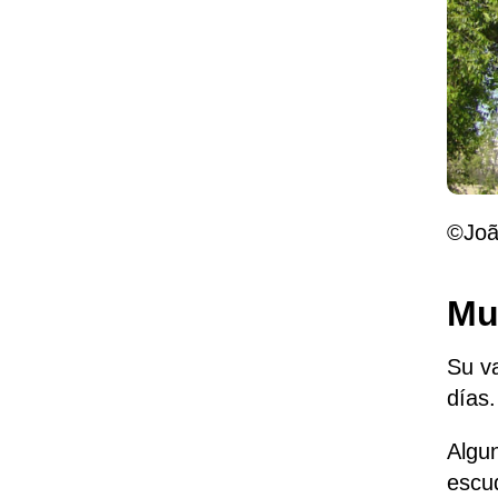
©Joã
Mu
Su va
días.
Algu
escu