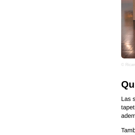
© Ricar
Qu
Las 
tapet
adem
Tamb