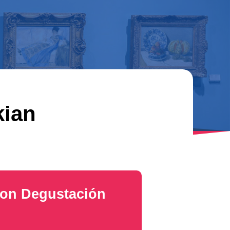
kian
con Degustación