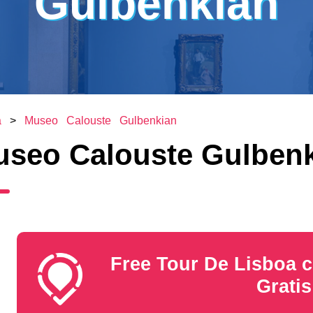
Gulbenkian
a
>
Museo Calouste Gulbenkian
seo Calouste Gulben
Free Tour De Lisboa 
Gratis