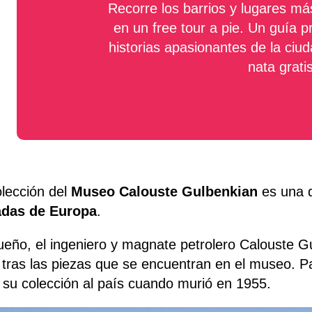
Recorre los barrios y lugares má
en un free tour a pie. Un guía p
historias apasionantes de la ciud
nata gratis
olección del
Museo Calouste Gulbenkian
es una 
adas de Europa
.
ueño, el ingeniero y magnate petrolero Calouste G
tras las piezas que se encuentran en el museo. Pa
 su colección al país cuando murió en 1955.