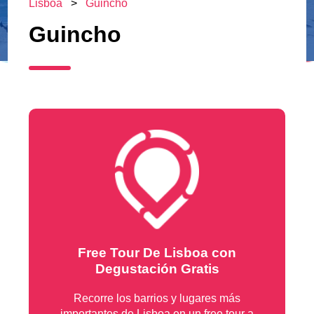
Lisboa
>
Guincho
Guincho
Free Tour De Lisboa con
Degustación Gratis
Recorre los barrios y lugares más
importantes de Lisboa en un free tour a