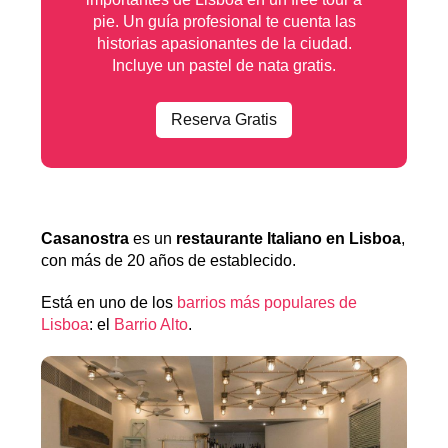
pie. Un guía profesional te cuenta las
historias apasionantes de la ciudad.
Incluye un pastel de nata gratis.
Reserva Gratis
Casanostra
es un
restaurante Italiano en Lisboa
,
con más de 20 años de establecido.
Está en uno de los
barrios más populares de
Lisboa
: el
Barrio Alto
.