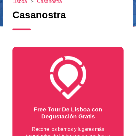
Lisboa
>
Casanostra
Casanostra
Free Tour De Lisboa con
Degustación Gratis
Recorre los barrios y lugares más
importantes de Lisboa en un free tour a