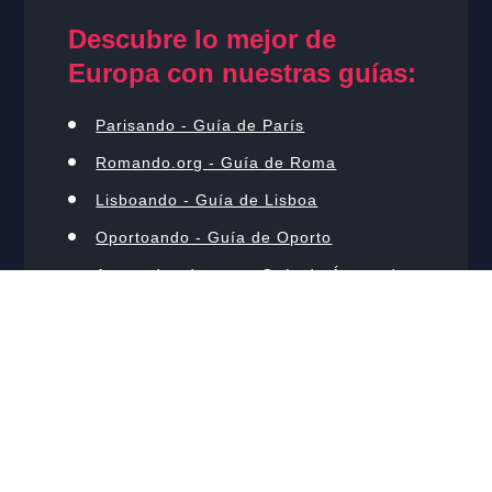
Descubre lo mejor de
Europa con nuestras guías:
Parisando - Guía de París
Romando.org - Guía de Roma
Lisboando - Guía de Lisboa
Oportoando - Guía de Oporto
Amsterdamdo.com - Guía de Ámsterdam
Guiajando™ Trademark #018885280 — Copyright
2009-2026.