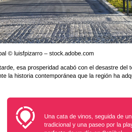
al © luisfpizarro – stock.adobe.com
arde, esa prosperidad acabó con el desastre del 
te la historia contemporánea que la región ha adqu
Una cata de vinos, seguida de un
tradicional y una paseo por la pla