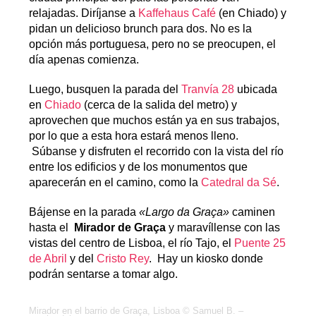
relajadas. Diríjanse a
Kaffehaus Café
(en Chiado) y
pidan un delicioso brunch para dos. No es la
opción más portuguesa, pero no se preocupen, el
día apenas comienza.
Luego, busquen la parada del
Tranvía 28
ubicada
en
Chiado
(cerca de la salida del metro) y
aprovechen que muchos están ya en sus trabajos,
por lo que a esta hora estará menos lleno.
Súbanse y disfruten el recorrido con la vista del río
entre los edificios y de los monumentos que
aparecerán en el camino, como la
Catedral da Sé
.
Bájense en la parada
«Largo da Graça»
caminen
hasta el
Mirador de Graça
y maravíllense con las
vistas del centro de Lisboa, el río Tajo, el
Puente 25
de Abril
y del
Cristo Rey
. Hay un kiosko donde
podrán sentarse a tomar algo.
Mirador en el barrio de Graça, Lisboa © Samuel B. –