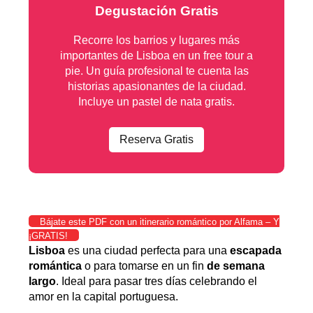
Degustación Gratis
Recorre los barrios y lugares más
importantes de Lisboa en un free tour a
pie. Un guía profesional te cuenta las
historias apasionantes de la ciudad.
Incluye un pastel de nata gratis.
Reserva Gratis
Bájate este PDF con un itinerario romántico por Alfama – Y
¡GRATIS!
Lisboa
es una ciudad perfecta para una
escapada
romántica
o para tomarse en un fin
de semana
largo
. Ideal para pasar tres días celebrando el
amor en la capital portuguesa.