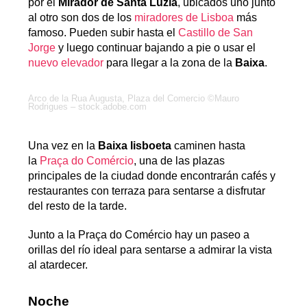
por el
Mirador de Santa Luzia
, ubicados uno junto
al otro son dos de los
miradores de Lisboa
más
famoso. Pueden subir hasta el
Castillo de San
Jorge
y luego continuar bajando a pie o usar el
nuevo elevador
para llegar a la zona de la
Baixa
.
Arco de la Rua Augusta, Plaza del Comercio ©Mauro
Rodrigues – stock.adobe.com
Una vez en la
Baixa lisboeta
caminen hasta
la
Praça do Comércio
, una de las plazas
principales de la ciudad donde encontrarán cafés y
restaurantes con terraza para sentarse a disfrutar
del resto de la tarde.
Junto a la Praça do Comércio hay un paseo a
orillas del río ideal para sentarse a admirar la vista
al atardecer.
Noche